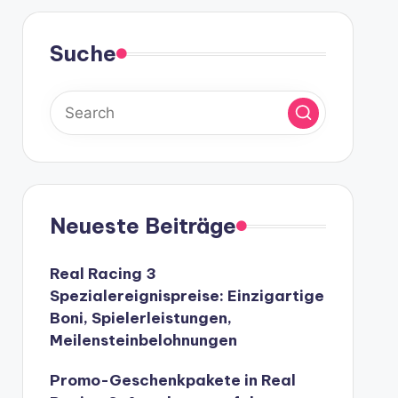
Suche
Neueste Beiträge
Real Racing 3
Spezialereignispreise: Einzigartige
Boni, Spielerleistungen,
Meilensteinbelohnungen
Promo-Geschenkpakete in Real