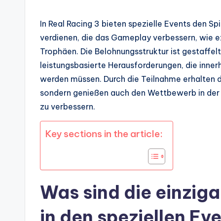
In Real Racing 3 bieten spezielle Events den Sp
verdienen, die das Gameplay verbessern, wie exk
Trophäen. Die Belohnungsstruktur ist gestaffel
leistungsbasierte Herausforderungen, die inne
werden müssen. Durch die Teilnahme erhalten d
sondern genießen auch den Wettbewerb in der 
zu verbessern.
Key sections in the article:
Was sind die einzig
in den speziellen Ev