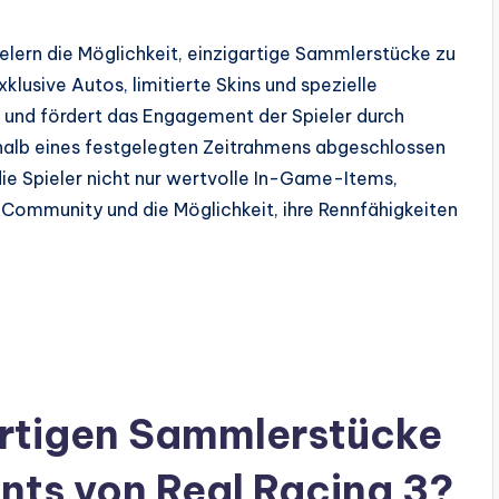
ielern die Möglichkeit, einzigartige Sammlerstücke zu
lusive Autos, limitierte Skins und spezielle
t und fördert das Engagement der Spieler durch
rhalb eines festgelegten Zeitrahmens abgeschlossen
ie Spieler nicht nur wertvolle In-Game-Items,
Community und die Möglichkeit, ihre Rennfähigkeiten
artigen Sammlerstücke
ents von Real Racing 3?