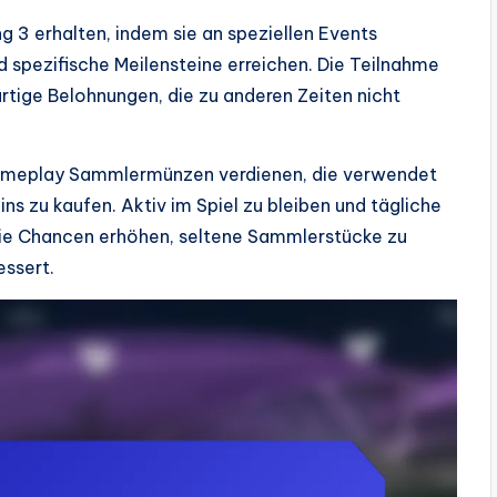
g 3 erhalten, indem sie an speziellen Events
 spezifische Meilensteine erreichen. Die Teilnahme
artige Belohnungen, die zu anderen Zeiten nicht
 Gameplay Sammlermünzen verdienen, die verwendet
s zu kaufen. Aktiv im Spiel zu bleiben und tägliche
ie Chancen erhöhen, seltene Sammlerstücke zu
essert.