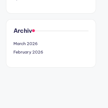
Archiv
March 2026
February 2026