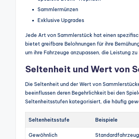
Sammlermünzen
Exklusive Upgrades
Jede Art von Sammlerstück hat einen spezifisc
bietet greifbare Belohnungen für ihre Bemühun
um ihre Fahrzeuge anzupassen, die Leistung zu v
Seltenheit und Wert von 
Die Seltenheit und der Wert von Sammlerstüc
beeinflussen deren Begehrlichkeit bei den Spi
Seltenheitsstufen kategorisiert, die häufig ge
Seltenheitsstufe
Beispiele
Gewöhnlich
Standardfahrzeug