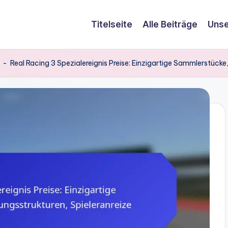
Titelseite
Alle Beiträge
Unse
-
Real Racing 3 Spezialereignis Preise: Einzigartige Sammlerstücke