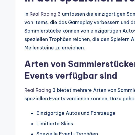
In
Real Racing 3
umfassen die einzigartigen Sam
von Items, die das Gameplay verbessern und de
Sammlerstücke können von einzigartigen Autos u
speziellen Trophäen reichen, die den Spielern 
Meilensteine zu erreichen.
Arten von Sammlerstücken
Events verfügbar sind
Real Racing
3 bietet mehrere Arten von Sammler
speziellen Events verdienen können. Dazu gehö
Einzigartige Autos und Fahrzeuge
Limitierte Skins
Spezielle Event-Trophäen