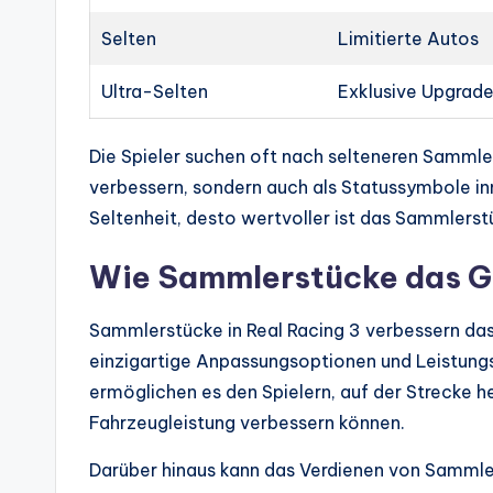
Selten
Limitierte Autos
Ultra-Selten
Exklusive Upgrad
Die Spieler suchen oft nach selteneren Sammle
verbessern, sondern auch als Statussymbole in
Seltenheit, desto wertvoller ist das Sammlers
Wie Sammlerstücke das G
Sammlerstücke in Real Racing 3 verbessern das
einzigartige Anpassungsoptionen und Leistungs
ermöglichen es den Spielern, auf der Strecke 
Fahrzeugleistung verbessern können.
Darüber hinaus kann das Verdienen von Sammlers