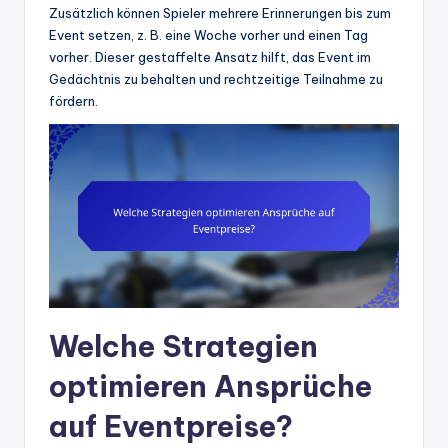
Zusätzlich können Spieler mehrere Erinnerungen bis zum
Event setzen, z. B. eine Woche vorher und einen Tag
vorher. Dieser gestaffelte Ansatz hilft, das Event im
Gedächtnis zu behalten und rechtzeitige Teilnahme zu
fördern.
Welche Strategien
optimieren Ansprüche
auf Eventpreise?