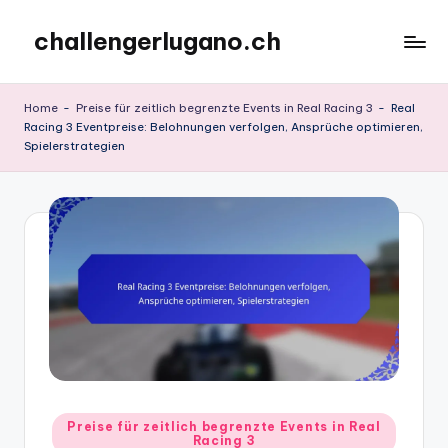
challengerlugano.ch
Skip
to
content
Home
-
Preise für zeitlich begrenzte Events in Real Racing 3
-
Real
Racing 3 Eventpreise: Belohnungen verfolgen, Ansprüche optimieren,
Spielerstrategien
Posted
Preise für zeitlich begrenzte Events in Real
Racing 3
in