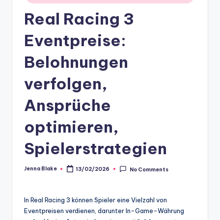
Real Racing 3
Eventpreise:
Belohnungen
verfolgen,
Ansprüche
optimieren,
Spielerstrategien
Jenna Blake
13/02/2026
No Comments
Posted
by
In Real Racing 3 können Spieler eine Vielzahl von
Eventpreisen verdienen, darunter In-Game-Währung