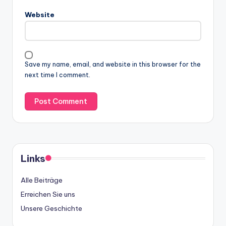
Website
Save my name, email, and website in this browser for the
next time I comment.
Links
Alle Beiträge
Erreichen Sie uns
Unsere Geschichte