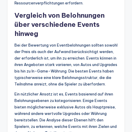
Ressourcenverpflichtungen erfordern.
Vergleich von Belohnungen
über verschiedene Events
hinweg
Bei der Bewertung von Eventbelohnungen sollten sowohl
der Preis als auch der Aufwand berücksichtigt werden,
der erforderlich ist, um ihn zu erreichen. Events können in
ihren Angeboten stark variieren, von Autos und Upgrades
bis hin zu In-Game-Währung. Die besten Events haben
typischerweise eine klare Belohnungsstruktur, die die
Teilnahme anreizt, ohne die Spieler zu überfordern.
Ein nützlicher Ansatz ist es, Events basierend auf ihren
Belohnungsebenen zu kategorisieren. Einige Events
bieten möglicherweise exklusive Autos als Hauptpreise,
während andere wertvolle Upgrades oder Währung
bereitstellen. Die Analyse dieser Ebenen hilft den
Spielern, zu erkennen, welche Events mit ihren Zielen und