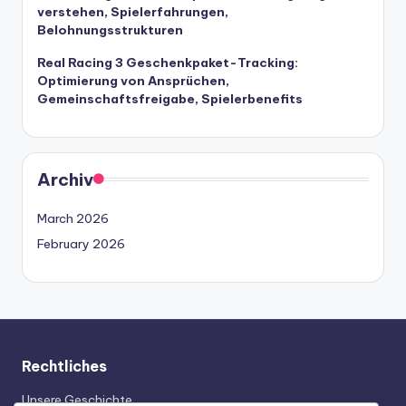
verstehen, Spielerfahrungen,
Belohnungsstrukturen
Real Racing 3 Geschenkpaket-Tracking:
Optimierung von Ansprüchen,
Gemeinschaftsfreigabe, Spielerbenefits
Archiv
March 2026
February 2026
Rechtliches
Unsere Geschichte