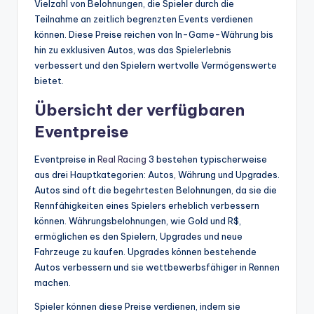
Vielzahl von Belohnungen, die Spieler durch die
Teilnahme an zeitlich begrenzten Events verdienen
können. Diese Preise reichen von In-Game-Währung bis
hin zu exklusiven Autos, was das Spielerlebnis
verbessert und den Spielern wertvolle Vermögenswerte
bietet.
Übersicht der verfügbaren
Eventpreise
Eventpreise in
Real Racing
3 bestehen typischerweise
aus drei Hauptkategorien: Autos, Währung und Upgrades.
Autos sind oft die begehrtesten Belohnungen, da sie die
Rennfähigkeiten eines Spielers erheblich verbessern
können. Währungsbelohnungen, wie Gold und R$,
ermöglichen es den Spielern, Upgrades und neue
Fahrzeuge zu kaufen. Upgrades können bestehende
Autos verbessern und sie wettbewerbsfähiger in Rennen
machen.
Spieler können diese Preise verdienen, indem sie