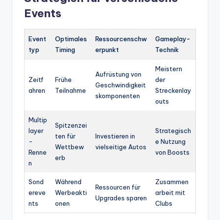
Events
Event
Optimales
Ressourcenschw
Gameplay-
typ
Timing
erpunkt
Technik
Meistern
Aufrüstung von
Zeitf
Frühe
der
Geschwindigkeit
ahren
Teilnahme
Streckenlay
skomponenten
outs
Multip
Spitzenzei
layer
Strategisch
ten für
Investieren in
-
e Nutzung
Wettbew
vielseitige Autos
Renne
von Boosts
erb
n
Sond
Während
Zusammen
Ressourcen für
ereve
Werbeakti
arbeit mit
Upgrades sparen
nts
onen
Clubs