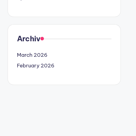
Archiv
March 2026
February 2026