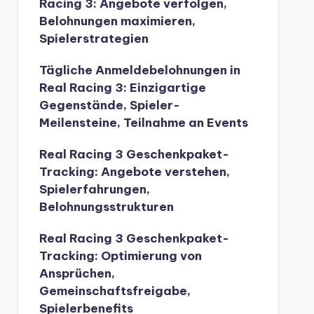
Racing 3: Angebote verfolgen,
Belohnungen maximieren,
Spielerstrategien
Tägliche Anmeldebelohnungen in
Real Racing 3: Einzigartige
Gegenstände, Spieler-
Meilensteine, Teilnahme an Events
Real Racing 3 Geschenkpaket-
Tracking: Angebote verstehen,
Spielerfahrungen,
Belohnungsstrukturen
Real Racing 3 Geschenkpaket-
Tracking: Optimierung von
Ansprüchen,
Gemeinschaftsfreigabe,
Spielerbenefits