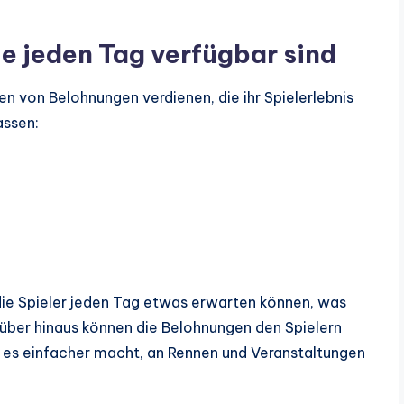
e jeden Tag verfügbar sind
n von Belohnungen verdienen, die ihr Spielerlebnis
assen:
 die Spieler jeden Tag etwas erwarten können, was
über hinaus können die Belohnungen den Spielern
 es einfacher macht, an Rennen und Veranstaltungen