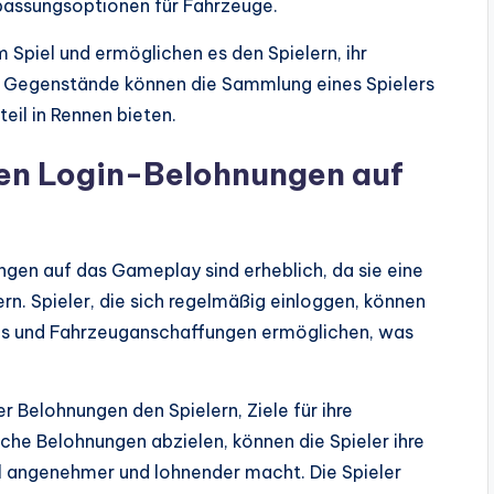
npassungsoptionen für Fahrzeuge.
m Spiel und ermöglichen es den Spielern, ihr
e Gegenstände können die Sammlung eines Spielers
eil in Rennen bieten.
en Login-Belohnungen auf
gen auf das Gameplay sind erheblich, da sie eine
ern. Spieler, die sich regelmäßig einloggen, können
es und Fahrzeuganschaffungen ermöglichen, was
er Belohnungen den Spielern, Ziele für ihre
sche Belohnungen abzielen, können die Spieler ihre
el angenehmer und lohnender macht. Die Spieler