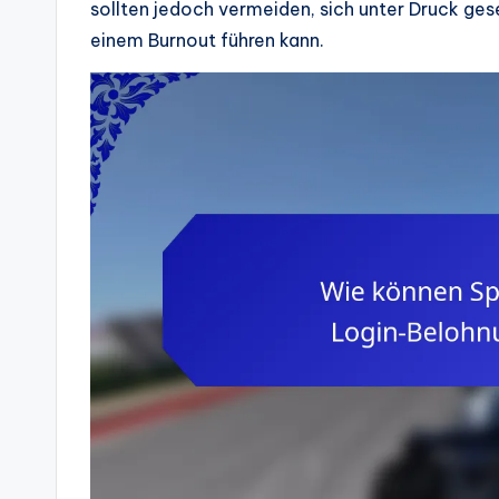
sollten jedoch vermeiden, sich unter Druck gese
einem Burnout führen kann.