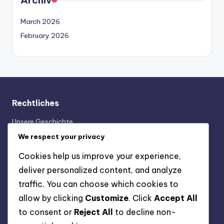
March 2026
February 2026
Rechtliches
Unsere Geschichte
Erreichen Sie uns
We respect your privacy
Ihre Privatsphäre
Cookies help us improve your experience,
Cookies und Tracking
deliver personalized content, and analyze
Nutzungsbedingungen
traffic. You can choose which cookies to
allow by clicking
Customize
. Click
Accept All
Kategorien
to consent or
Reject All
to decline non-